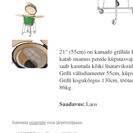
21" (55cm) on kamado grillide 
katab enamus perede küpstusvaj
saab kasutada kõiki lisatarvikuid
Grilli välisdiameeter 55cm, küps
Grilli kogukõrgus 130cm, tööta
86kg.
Saadavus:
Laos
Salvesta
püsiviide
oma järjehoidjasse.