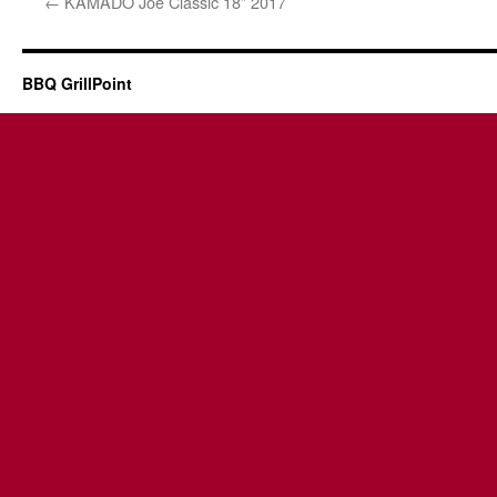
←
KAMADO Joe Classic 18” 2017
BBQ GrillPoint